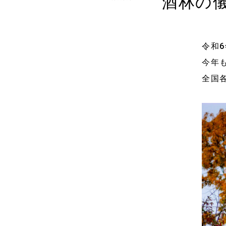
酒林の
令和6
今年
全国