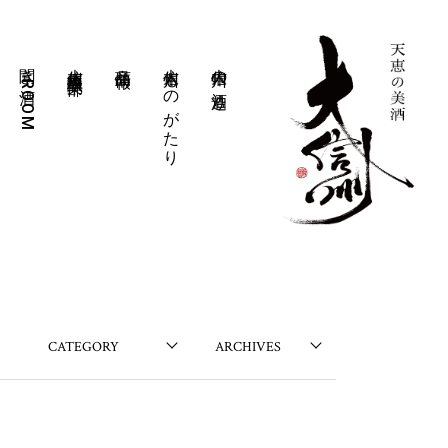
聞き酒ROOM
大信州豊醸倶楽部
商品情報
大信州ものがたり
大信州の酒造り