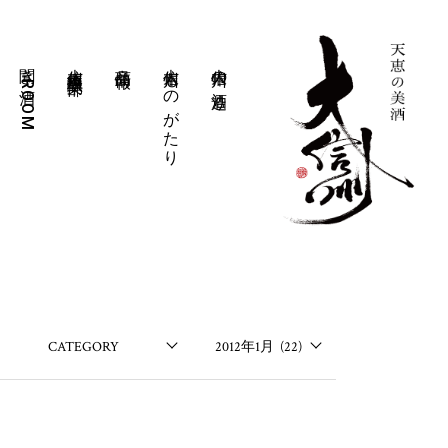
聞き酒ROOM
大信州豊醸倶楽部
商品情報
大信州ものがたり
大信州の酒造り