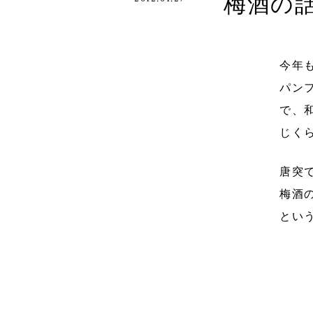
梅酒の
今年
パン
で、
じく
唐突
梅酒
とい