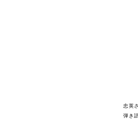
忠英
弾き