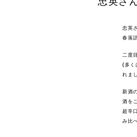
忠英さ
忠英
春落
二度
(多
れま
新酒
酒を
超辛
み比