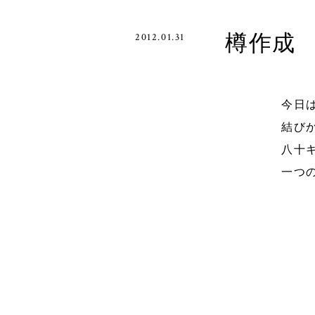
樽作成
2012.01.31
今日
結び
八十
一つ