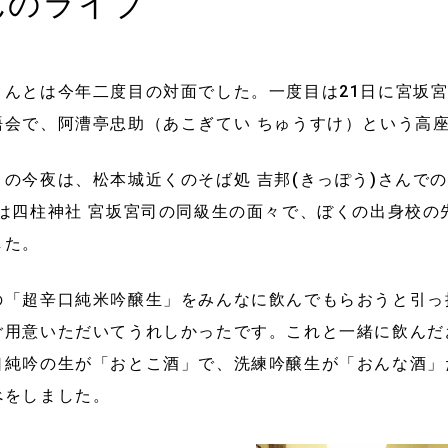
んのライブ
さんとは今年二度目の対面でした。一度目は21日に宮坂
語会で、阿漕亭忠助（あこぎてい ちゅうすけ）という高
目の今夜は、松本城近くのそば処 吉邦(きっぽう)さんで
くは四柱神社 宮坂宮司の同級生の面々で、ぼくの出身校の
した。
の「超辛口純米吟醸生」をみんなに飲んでもらおうと引っ
ご用意いただいてうれしかったです。これと一緒に飲んだ
口純吟の生が「おとこ酒」で、洗練吟醸生が「おんな酒」
べをしました。