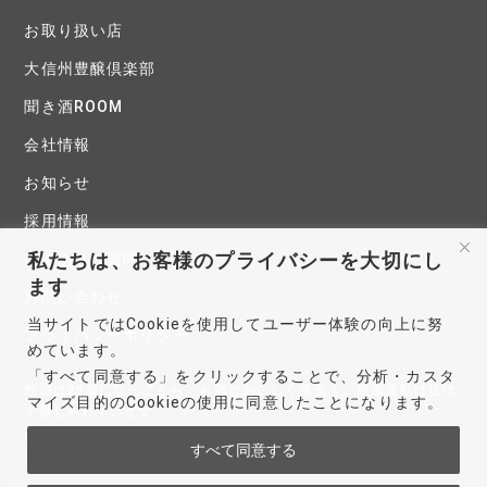
お取り扱い店
大信州豊醸倶楽部
聞き酒ROOM
会社情報
お知らせ
採用情報
私たちは、お客様のプライバシーを大切にし
よくあるご質問
ます
お問い合わせ
当サイトではCookieを使用してユーザー体験の向上に努
プライバシーポリシー
めています。
「すべて同意する」をクリックすることで、分析・カスタ
飲酒は20歳になってから。お酒はおいしく適量を。飲酒運転は法律
マイズ目的のCookieの使用に同意したことになります。
で禁じられています。
妊娠中や授乳期の飲酒は、胎児・乳児の発育に悪影響を与えるおそ
すべて同意する
れがあります。