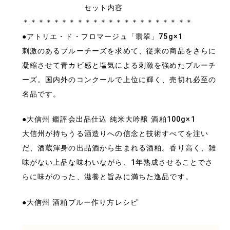
セット内容
＊＊＊＊＊＊＊＊＊＊＊＊＊＊＊＊＊＊＊＊＊＊
●アトリエ・ド・フロマージュ「翡翠」75g×1
刺激のあるブルーチーズを求めて、従来の商品をさらに
凝縮させて青カビ感と塩気による刺激を強めたブルーチ
ーズ。国内外のコンクールで上位に輝く、売切れ必至の
名品です。
●大信州 鑑評会出品仕込 純米大吟醸 酒粕100g×1
大信州が持ちうる酒造りへの信念と技術すべてを注い
だ、酒蔵渾身の出品酒から生まれる酒粕。香り高く、雑
味がない上品な味わいながら、1年熟成させることでさ
らに味がのった、滋養と旨みに満ちた逸品です。
●大信州 酒粕ブルー作り方レシピ