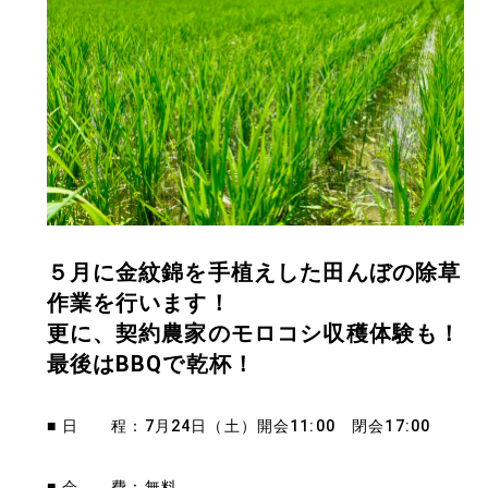
５月に金紋錦を手植えした田んぼの除草
作業を行います！
更に、契約農家のモロコシ収穫体験も！
最後はBBQで乾杯！
■ 日 程：7月24日（土）開会11:00 閉会17:00
■ 会 費：無料