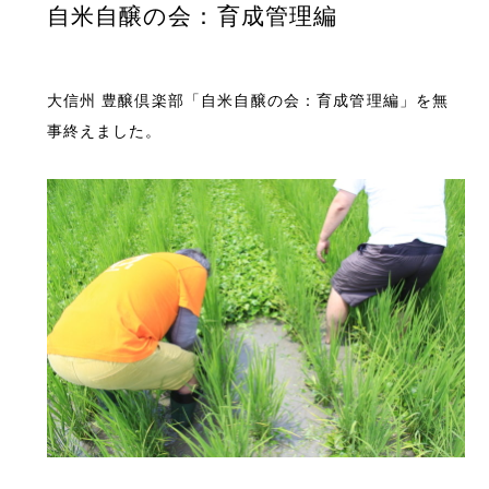
自米自醸の会：育成管理編
大信州 豊醸倶楽部「自米自醸の会：育成管理編」を無
事終えました。