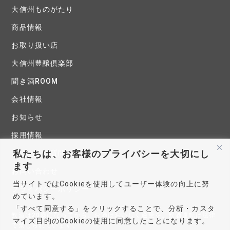
大信州ものがたり
商品情報
お取り扱い店
大信州豊醸倶楽部
聞き酒ROOM
会社情報
お知らせ
採用情報
私たちは、お客様のプライバシーを大切にし
よくあるご質問
ます
お問い合わせ
当サイトではCookieを使用してユーザー体験の向上に努
プライバシーポリシー
めています。
「すべて同意する」をクリックすることで、分析・カスタ
飲酒は20歳になってから。お酒はおいしく適量を。飲酒運転は法律
マイズ目的のCookieの使用に同意したことになります。
で禁じられています。