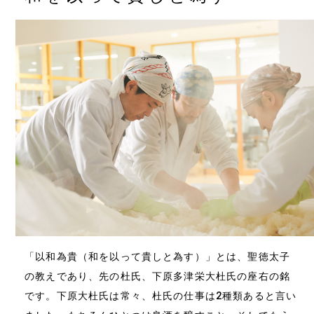
「以和為貴（和を以って貴しと為す）」とは、聖徳太子
の教えであり、先の杜氏、下原多津栄大杜氏の座右の銘
です。下原大杜氏は常々、杜氏の仕事は2種類あると言い