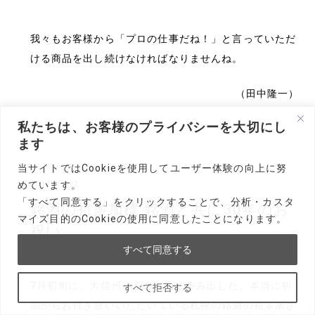
我々もお客様から「プロの仕事だね！」と言っていただ
ける商品を出し続けなければなりませんね。
（田中隆一）
私たちは、お客様のプライバシーを大切にし
ます
当サイトではCookieを使用してユーザー体験の向上に努
2012.07.12
めています。
「すべて同意する」をクリックすることで、分析・カスタ
銘酒の裕多加様 銘酒と共に30年のお
マイズ目的のCookieの使用に同意したことになります。
祝い
すべて同意する
7月初旬に、大信州が今の方向に歩み出した、本当に初
すべて拒否する
期からお付き合いいただいている札幌の銘酒の裕多加さ