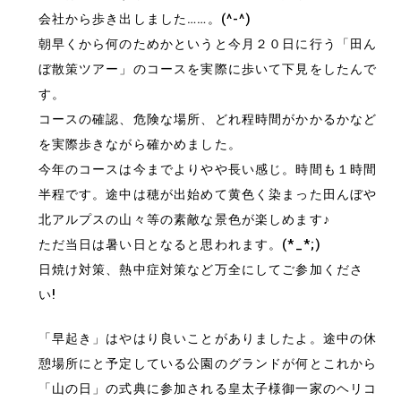
会社から歩き出しました……。(^-^)
朝早くから何のためかというと今月２０日に行う「田ん
ぼ散策ツアー」のコースを実際に歩いて下見をしたんで
す。
コースの確認、危険な場所、どれ程時間がかかるかなど
を実際歩きながら確かめました。
今年のコースは今までよりやや長い感じ。時間も１時間
半程です。途中は穂が出始めて黄色く染まった田んぼや
北アルプスの山々等の素敵な景色が楽しめます♪
ただ当日は暑い日となると思われます。(*_*;)
日焼け対策、熱中症対策など万全にしてご参加くださ
い!
「早起き」はやはり良いことがありましたよ。途中の休
憩場所にと予定している公園のグランドが何とこれから
「山の日」の式典に参加される皇太子様御一家のヘリコ