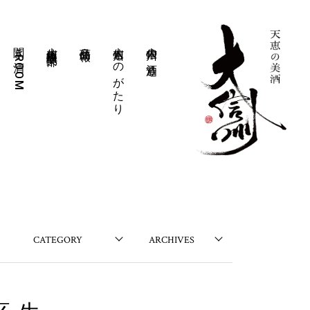
聞き酒ROOM
大信州豊醸倶楽部
商品情報
大信州ものがたり
大信州の酒造り