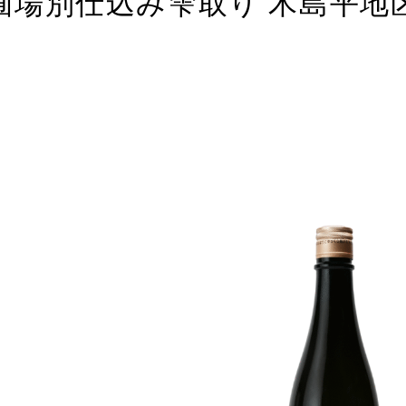
圃場別仕込み雫取り 木島平地区