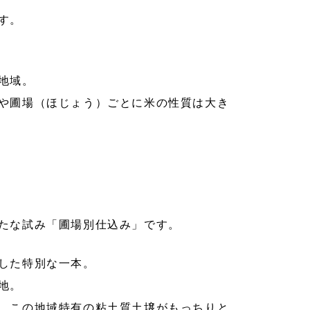
す。
地域。
や圃場（ほじょう）ごとに米の性質は大き
たな試み「圃場別仕込み」です。
した特別な一本。
地。
、この地域特有の粘土質土壌がもっちりと