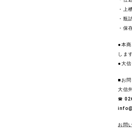
・上
・瓶
・保
●本
しま
●大
■お
大信
☎ 02
info
お問