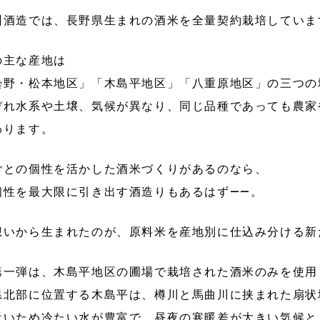
州酒造では、長野県生まれの酒米を全量契約栽培していま
の主な産地は
曇野・松本地区」「木島平地区」「八重原地区」の三つの
ぞれ水系や土壌、気候が異なり、同じ品種であっても農家
わります。
ごとの個性を活かした酒米づくりがあるのなら、
個性を最大限に引き出す酒造りもあるはず――。
想いから生まれたのが、原料米を産地別に仕込み分ける新
第一弾は、木島平地区の圃場で栽培された酒米のみを使用
県北部に位置する木島平は、樽川と馬曲川に挟まれた扇状
近いため冷たい水が豊富で、昼夜の寒暖差が大きい気候と