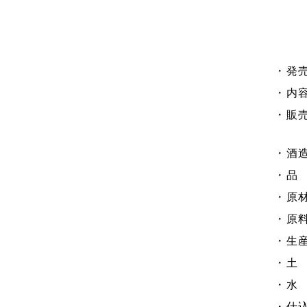
・発
・内容量
・販
・酒
・品
・原
・原料
・生
・土
・水
・仕