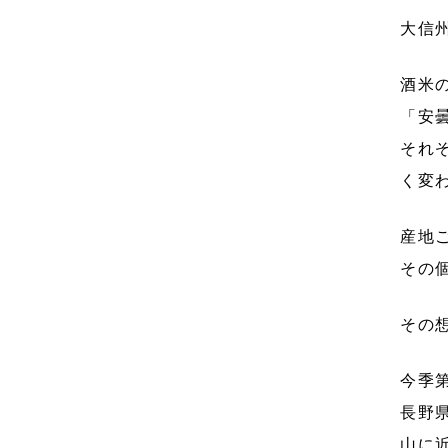
大信
酒米
「安
それ
く変
産地
その
その
今季
長野
山に