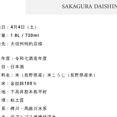
売日：4月4日（土）
：1.8L / 720ml
売先：大信州特約店様
造年度：令和七酒造年度
 目：日本酒
材料名：米（長野県産）米こうじ（長野県産米）
米：金紋錦100％
産地：下高井郡木島平村
 壌：粘土質
 系：樽川・馬曲川水系
込水：北アルプス連峰伏流水