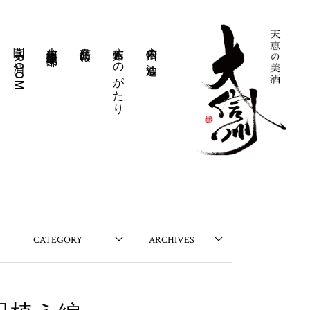
聞き酒ROOM
大信州豊醸倶楽部
商品情報
大信州ものがたり
大信州の酒造り