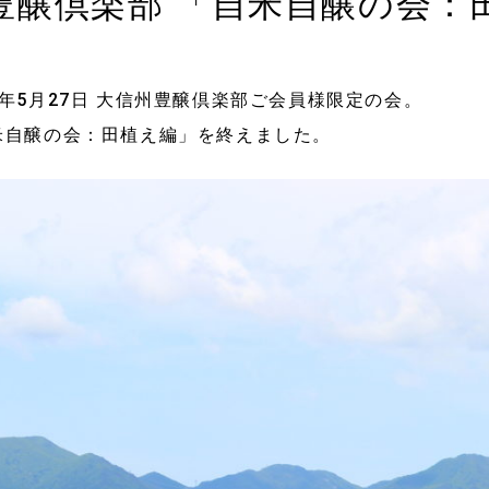
豊醸倶楽部 「自米自醸の会：
5年5月27日 大信州豊醸倶楽部ご会員様限定の会。
米自醸の会：田植え編」を終えました。