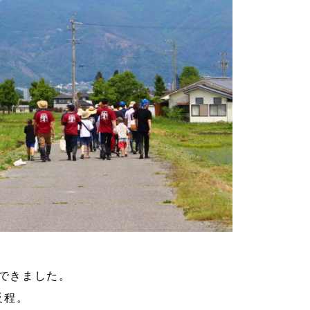
できました。
反程。