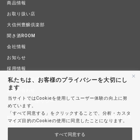
商品情報
お取り扱い店
大信州豊醸倶楽部
聞き酒ROOM
会社情報
お知らせ
採用情報
私たちは、お客様のプライバシーを大切にし
よくあるご質問
ます
お問い合わせ
当サイトではCookieを使用してユーザー体験の向上に努
プライバシーポリシー
めています。
「すべて同意する」をクリックすることで、分析・カスタ
飲酒は20歳になってから。お酒はおいしく適量を。飲酒運転は法律
マイズ目的のCookieの使用に同意したことになります。
で禁じられています。
妊娠中や授乳期の飲酒は、胎児・乳児の発育に悪影響を与えるおそ
すべて同意する
れがあります。