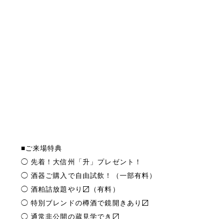
■ご来場特典
◯ 先着！大信州「升」プレゼント！
◯ 酒器ご購入で自由試飲！（一部有料）
◯ 酒粕詰放題やり〼（有料）
◯ 特別ブレンドの樽酒で鏡開きあり〼
◯ 通常非公開の蔵見学でき〼