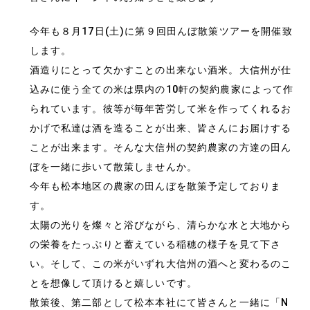
今年も８月17日(土)に第９回田んぼ散策ツアーを開催致
します。
酒造りにとって欠かすことの出来ない酒米。大信州が仕
込みに使う全ての米は県内の10軒の契約農家によって作
られています。彼等が毎年苦労して米を作ってくれるお
かげで私達は酒を造ることが出来、皆さんにお届けする
ことが出来ます。そんな大信州の契約農家の方達の田ん
ぼを一緒に歩いて散策しませんか。
今年も松本地区の農家の田んぼを散策予定しておりま
す。
太陽の光りを燦々と浴びながら、清らかな水と大地から
の栄養をたっぷりと蓄えている稲穂の様子を見て下さ
い。そして、この米がいずれ大信州の酒へと変わるのこ
とを想像して頂けると嬉しいです。
散策後、第二部として松本本社にて皆さんと一緒に「N