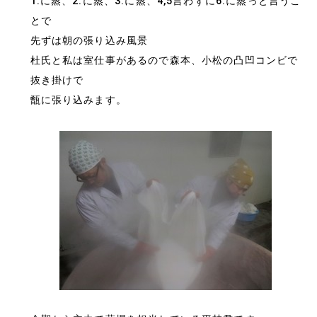
1.に蒸、2.に蒸、3.に蒸、4,5言わずに6.に蒸っと言うこ
とで
先ずは朝の張り込み風景
杜氏と私は室仕事があるので森本、小松の凸凹コンビで
抜き掛けで
甑に張り込みます。