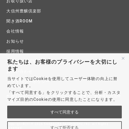
お取り扱い店
大信州豊醸倶楽部
聞き酒ROOM
会社情報
お知らせ
採用情報
私たちは、お客様のプライバシーを大切にし
よくあるご質問
ます
お問い合わせ
当サイトではCookieを使用してユーザー体験の向上に努
プライバシーポリシー
めています。
「すべて同意する」をクリックすることで、分析・カスタ
飲酒は20歳になってから。お酒はおいしく適量を。飲酒運転は法律
マイズ目的のCookieの使用に同意したことになります。
で禁じられています。
妊娠中や授乳期の飲酒は、胎児・乳児の発育に悪影響を与えるおそ
すべて同意する
れがあります。
Copyright©2019-2026 SAKAGURA DAISHINSHU,INC. All Rights
すべて拒否する
Reserved.