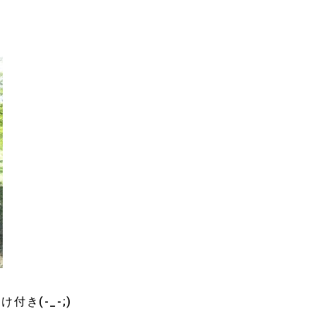
き(-_-;)