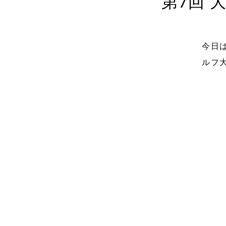
第7回 
今日
ルフ