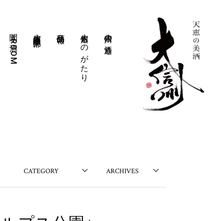
聞き酒ROOM
大信州豊醸倶楽部
商品情報
大信州ものがたり
大信州の酒造り