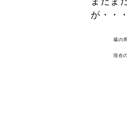
まだま
が・・・ 
蔵の
現在