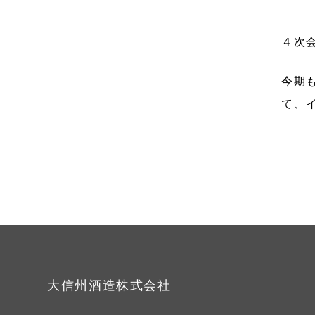
４次
今期
て、
大信州酒造株式会社