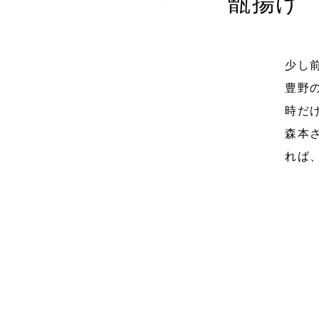
甑揚げ
少し
豊野
時だ
森本
れば