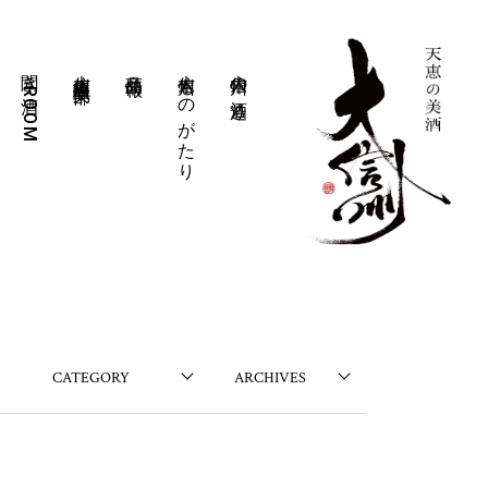
聞き酒ROOM
大信州豊醸倶楽部
商品情報
大信州ものがたり
大信州の酒造り