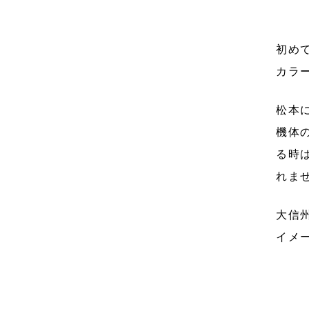
初め
カラ
松本
機体
る時
れま
大信
イメ