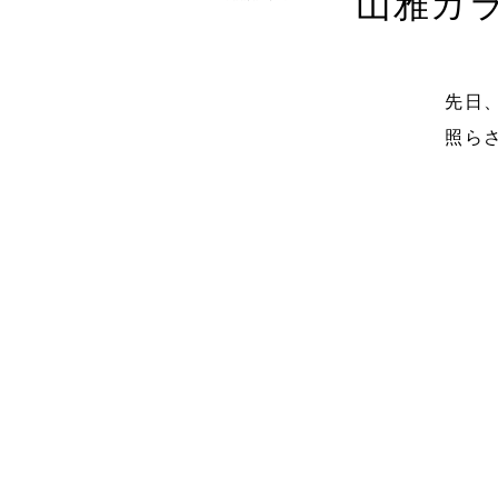
山雅カ
先日
照ら