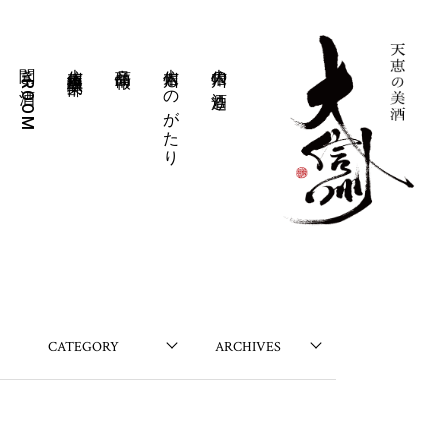
聞き酒ROOM
大信州豊醸倶楽部
商品情報
大信州ものがたり
大信州の酒造り